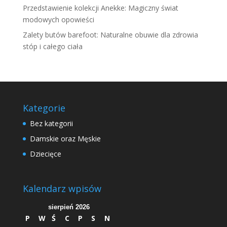
Przedstawienie kolekcji Anekke: Magiczny świat
modowych opowieści
Zalety butów barefoot: Naturalne obuwie dla zdrowia
stóp i całego ciała
Kategorie
Bez kategorii
Damskie oraz Męskie
Dziecięce
Kalendarz wpisów
sierpień 2026
P
W
Ś
C
P
S
N