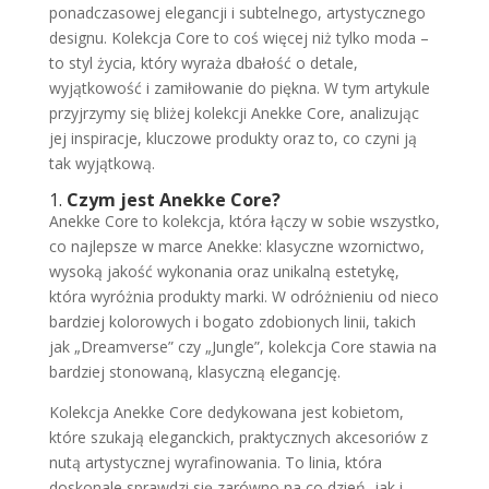
ponadczasowej elegancji i subtelnego, artystycznego
designu. Kolekcja Core to coś więcej niż tylko moda –
to styl życia, który wyraża dbałość o detale,
wyjątkowość i zamiłowanie do piękna. W tym artykule
przyjrzymy się bliżej kolekcji Anekke Core, analizując
jej inspiracje, kluczowe produkty oraz to, co czyni ją
tak wyjątkową.
1.
Czym jest Anekke Core?
Anekke Core to kolekcja, która łączy w sobie wszystko,
co najlepsze w marce Anekke: klasyczne wzornictwo,
wysoką jakość wykonania oraz unikalną estetykę,
która wyróżnia produkty marki. W odróżnieniu od nieco
bardziej kolorowych i bogato zdobionych linii, takich
jak „Dreamverse” czy „Jungle”, kolekcja Core stawia na
bardziej stonowaną, klasyczną elegancję.
Kolekcja Anekke Core dedykowana jest kobietom,
które szukają eleganckich, praktycznych akcesoriów z
nutą artystycznej wyrafinowania. To linia, która
doskonale sprawdzi się zarówno na co dzień, jak i