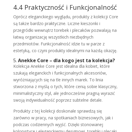
4.4 Praktyczność i Funkcjonalność
Oprócz eleganckiego wyglądu, produkty z kolekcji Core
są także bardzo praktyczne. Liczne kieszonki i
przegródki wewnątrz torebek i plecaków pozwalają na
łatwą organizację wszystkich niezbędnych
przedmiotów. Funkcjonalność idzie tu w parze z
estetyką, co czyni produkty idealnymi na każdą okazję.
5.
Anekke Core – dla kogo jest ta kolekcja?
Kolekcja Anekke Core jest idealna dla kobiet, które
szukają eleganckich i funkcjonalnych akcesoriów,
wyróżniających się na tle innych marek. To linia
stworzona z myślą o tych, które cenią sobie klasyczny,
minimalistyczny styl, ale jednocześnie pragną wyrazić
swoją indywidualność poprzez subtelne detale.
Produkty z tej kolekcji doskonale sprawdzą się
zarówno w pracy, na spotkaniach biznesowych, jak i
podczas codziennych wyjść. Dzięki stonowanej
kolorystyce i eleganckiemu designowi, torebki i plecaki