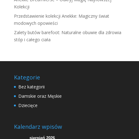
Kolekcji
Przedstawienie kolekcji Anekke: Magiczny świat
modowych opowieści
Zalety butów barefoot: Naturalne obuwie dla zdrowia
stóp i całego ciała
Kategorie
Bez kategorii
Damskie oraz Męskie
Dziecięce
Kalendarz wpisów
sierpień 2026